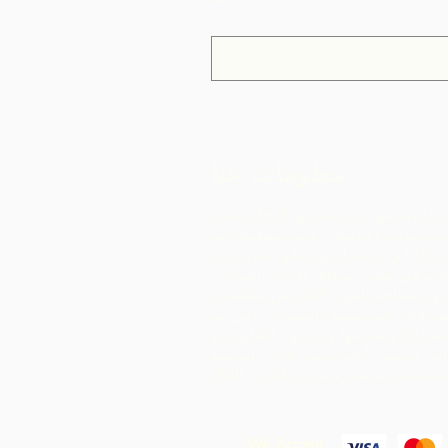
معلومات عنا
وكولاتة هو أحد مشاريع التحالف من
مجتمعات الريفية ، وهي منظمة غير
رها في ترينيداد وتوباغو.
نحن ندعم
ات في تطوير مرافق الإنتاج الجماعي
هم معالجة المواد الخام من منطقتهم
غرافية. يتم تصنيف المنتجات التي تم
إنشاؤها وتسويقها وتوزيعها بالتعاون مع ARC -
إلى هوامش أعلى بكثير داخل المجتمع
We Accept