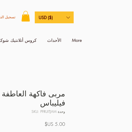
تسجيل الد
USD ($)
More
الأحداث
كروس أتلانتيك شوكل
مربى فاكهة العاطفة 
فيليباس
وحدة SKU: PFRUITJAM
السعر