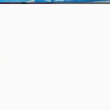
العرض السريع
الأحداث
الشوكولاتة ومنتجات الكاكاو الع
hop
ARC الكاريبي بالجملة