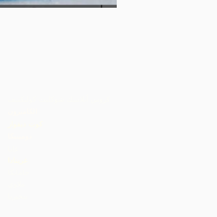
كروس أتلانتيك شوكليت كوليكتيف
الكاميرون
كوت ديفوار
دومينيكا
غانا
غرينادا
جامايكا
ملاوي
نيجيريا
St. Lucia