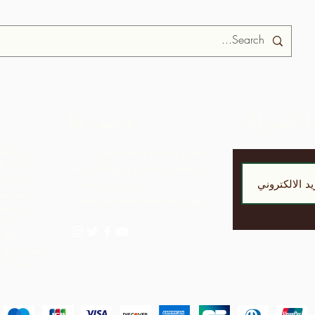
الإشتراك
اتصل بنا
تمرد الش
LP 12 Madamas Road، Brasso
أجل ال
Seco Village، Paria، Trinidad
ربحية مق
1-868-493-4358
المجتمع
info@chocolaterebellion.com
حيث يمكن
الج
مما يؤدي 
مما كانت ستدركه بمجرد تصدير المواد الخام.