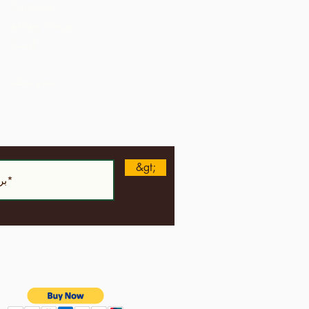
Tanzania
ترينداد وتوباغو
أوغندا
الولايات المتحدة الأمريكية
عضو مجلة
&gt;