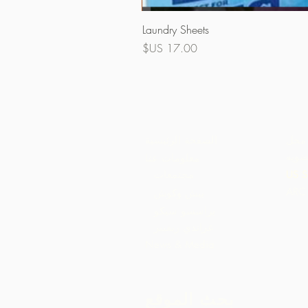
Laundry Sheets
السعر
محل
الصفحة الرئيسية
ضوية
معلومات عنا
US S
مجتمعات
بيش وكوش
براسسو سيكو
غراندي ريفيير
News & Media
بحث الموقع