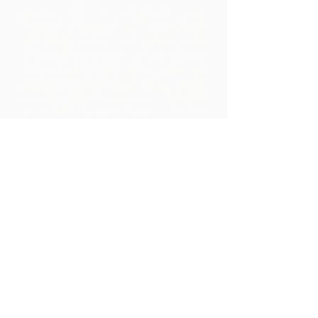
تمرد الشوكولاتة هو أحد مشاريع
التحالف من أجل المجتمعات الريفية ،
وهي منظمة غير ربحية مقرها في
ترينيداد وتوباغو.
نحن ندعم المجتمعات
في تطوير مرافق الإنتاج الجماعي حيث
يمكنهم معالجة المواد الخام من منطقتهم
الجغرافية. يتم تصنيف المنتجات التي تم
إنشاؤها وتسويقها وتوزيعها بالتعاون مع
ARC - مما يؤدي إلى هوامش أعلى بكثير
داخل المجتمع مما كانت ستدركه بمجرد
تصدير المواد الخام.
اتصل بنا
LP 12 Madamas Road، Brasso
Seco Village، Paria، Trinidad
1-868-493-4358
info@chocolaterebellion.com
We Accept