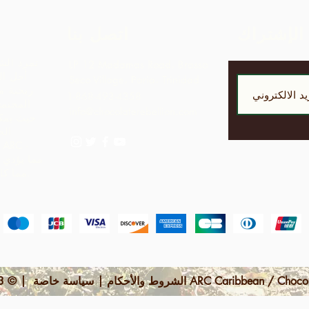
الإشتراك
اتصل بنا
تمرد الش
LP 12 Madamas Road، Brasso
أجل ال
Seco Village، Paria، Trinidad
ربحية مق
1-868-493-4358
المجتمع
info@chocolaterebellion.com
حيث يمكن
الج
مما يؤدي 
مما كانت ستدركه بمجرد تصدير المواد الخام.
 | © 2023 بواسطة ARC Caribbean / Chocolate Rebellion