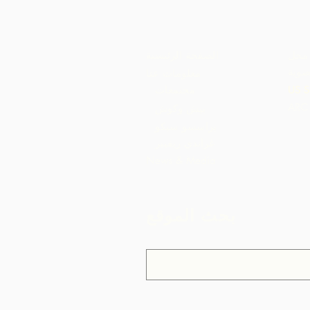
محل
الصفحة الرئيسية
ضوية
معلومات عنا
US S
مجتمعات
بيش وكوش
براسسو سيكو
غراندي ريفيير
News & Media
بحث الموقع