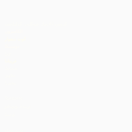
كروس أتلانتيك شوكليت كوليكتيف
الكاميرون
كوت ديفوار
دومينيكا
غانا
غرينادا
جامايكا
ملاوي
نيجيريا
St. Lucia
Tanzania
ترينداد وتوباغو
أوغندا
الولايات المتحدة الأمريكية
عضو مجلة