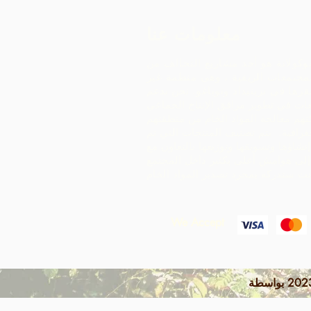
معلومات عنا
وكولاتة هو أحد مشاريع التحالف من
مجتمعات الريفية ، وهي منظمة غير
رها في ترينيداد وتوباغو.
نحن ندعم
ات في تطوير مرافق الإنتاج الجماعي
هم معالجة المواد الخام من منطقتهم
غرافية. يتم تصنيف المنتجات التي تم
إنشاؤها وتسويقها وتوزيعها بالتعاون مع ARC -
إلى هوامش أعلى بكثير داخل المجتمع
We Accept