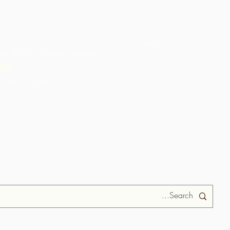
الأحداث
الشوكولاتة ومنتجات الكاكاو الع
hop
ARC الكاريبي بالجملة