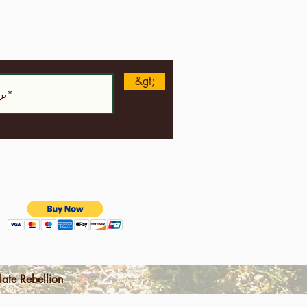
&gt;
الشروط والأحكام | سياسة خاصة