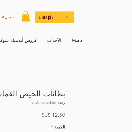
تسجيل الد
USD ($)
More
الأحداث
كروس أتلانتيك شوكل
بطانات الحيض القماش
وحدة SKU: LPMenLiner
السعر
الكمية
*