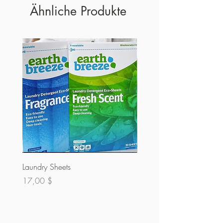
Ähnliche Produkte
Laundry Sheets
Kuvertüre 60% (Masse)
Preis
Preis
17,00 $
32,00 $