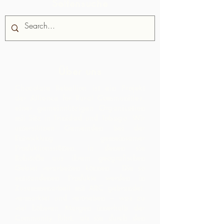
Seitensuche
Über uns
Chocolate Rebellion ist ein Projekt
der Alliance for Rural Communities,
einer gemeinnützigen Organisation
mit Sitz in Trinidad und Tobago.
Wir
unterstützen Gemeinden bei der
Entwicklung gemeinsamer
Produktionsstätten, in denen sie
Rohstoffe aus ihrem geografischen
Gebiet verarbeiten können. Die so
entstandenen Produkte werden in
Zusammenarbeit mit ARC gebrandet,
vermarktet und vertrieben – was zu
viel höheren Margen innerhalb der
Community führt, als sie durch den