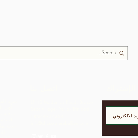
الإشتراك
اتصل بنا
تمرد الش
LP 12 Madamas Road، Brasso
أجل ال
Seco Village، Paria، Trinidad
ربحية مق
1-868-493-4358
المجتمع
info@chocolaterebellion.com
حيث يمكن
الج