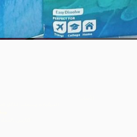
العرض السريع
الأحداث
الشوكولاتة ومنتجات الكاكاو الع
hop
ARC الكاريبي بالجملة