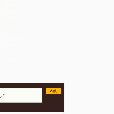
جامايكا
ملاوي
نيجيريا
St. Lucia
Tanzania
ترينداد وتوباغو
أوغندا
الولايات المتحدة الأمريكية
عضو مجلة
&gt;