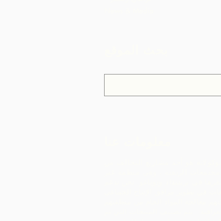
News & Media
بحث الموقع
معلومات عنا
وكولاتة هو أحد مشاريع التحالف من
مجتمعات الريفية ، وهي منظمة غير
رها في ترينيداد وتوباغو.
نحن ندعم
ات في تطوير مرافق الإنتاج الجماعي
هم معالجة المواد الخام من منطقتهم
غرافية. يتم تصنيف المنتجات التي تم