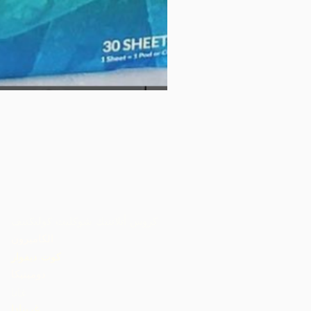
كروس أتلانتيك شوكليت كوليكتيف
الكاميرون
كوت ديفوار
دومينيكا
غانا
غرينادا