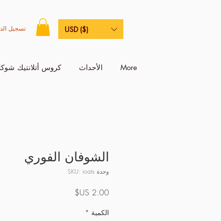
تسجيل الد
USD ($)
More
الأحداث
كروس أتلانتيك شوكل
الشوفان الفوري
وحدة SKU: ioats
السعر
الكمية
*