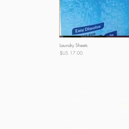
Laundry Sheets
السعر
محل
الصفحة الرئيسية
ضوية
معلومات عنا
US S
مجتمعات
بيش وكوش
براسسو سيكو
غراندي ريفيير