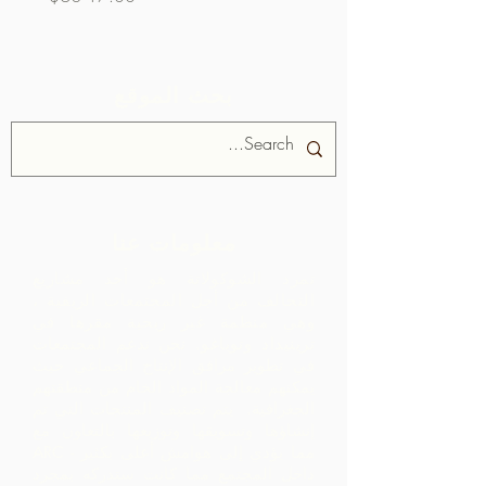
بحث الموقع
معلومات عنا
تمرد الشوكولاتة هو أحد مشاريع
التحالف من أجل المجتمعات الريفية ،
وهي منظمة غير ربحية مقرها في
ترينيداد وتوباغو.
نحن ندعم المجتمعات
في تطوير مرافق الإنتاج الجماعي حيث
يمكنهم معالجة المواد الخام من منطقتهم
الجغرافية. يتم تصنيف المنتجات التي تم
إنشاؤها وتسويقها وتوزيعها بالتعاون مع
ARC - مما يؤدي إلى هوامش أعلى بكثير
داخل المجتمع مما كانت ستدركه بمجرد