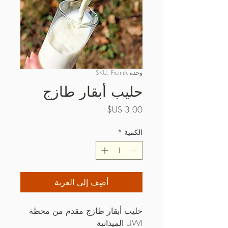
وحدة SKU: Frcmilk
حليب أبقار طازج
السعر
الكمية
*
أضِف إلى العربة
حليب أبقار طازج مقدم من محطة 
UWI الميدانية