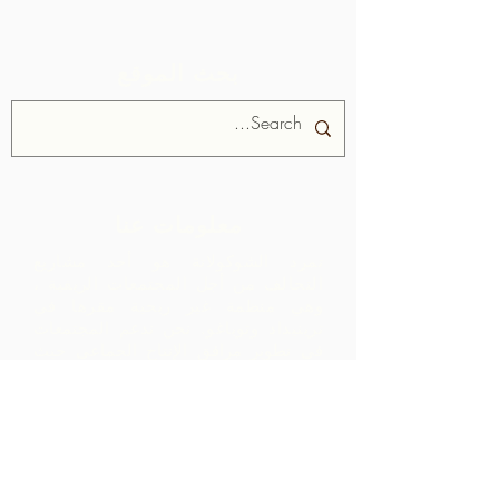
بحث الموقع
معلومات عنا
تمرد الشوكولاتة هو أحد مشاريع
التحالف من أجل المجتمعات الريفية ،
وهي منظمة غير ربحية مقرها في
ترينيداد وتوباغو.
نحن ندعم المجتمعات
في تطوير مرافق الإنتاج الجماعي حيث
يمكنهم معالجة المواد الخام من منطقتهم
الجغرافية. يتم تصنيف المنتجات التي تم
إنشاؤها وتسويقها وتوزيعها بالتعاون مع
ARC - مما يؤدي إلى هوامش أعلى بكثير
داخل المجتمع مما كانت ستدركه بمجرد
تصدير المواد الخام.