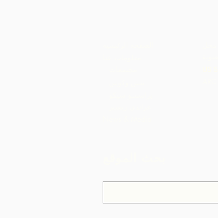
محل
الصفحة الرئيسية
ضوية
معلومات عنا
US S
مجتمعات
بيش وكوش
براسسو سيكو
غراندي ريفيير
News & Media
بحث الموقع