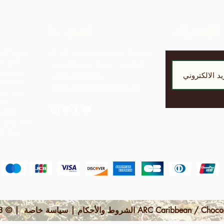
الإشتراك
اتصل بنا
تمرد الش
LP 12 Madamas Road، Brasso
أجل ال
Seco Village، Paria، Trinidad
ربحية مق
1-868-493-4358
المجتمع
info@chocolaterebellion.com
حيث يمكن
الج
مما يؤدي 
مما كانت ستدركه بمجرد تصدير المواد الخام.
 | © 2023 بواسطة ARC Caribbean / Chocolate Rebellion