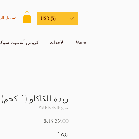
تسجيل الد
USD ($)
More
الأحداث
كروس أتلانتيك شوكل
زبدة الكاكاو (1 كجم)
وحدة SKU: butbulk
السعر
وزن
*