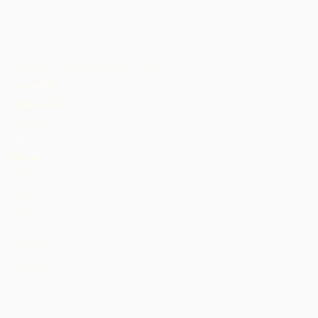
كروس أتلانتيك شوكليت كوليكتيف
الكاميرون
كوت ديفوار
دومينيكا
غانا
غرينادا
جامايكا
ملاوي
نيجيريا
St. Lucia
Tanzania
ترينداد وتوباغو
أوغندا
الولايات المتحدة الأمريكية