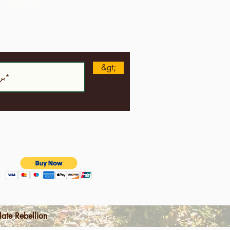
عضو مجلة
&gt;
الشروط والأحكام | سياسة خاصة