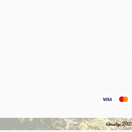
معلومات عنا
وكولاتة هو أحد مشاريع التحالف من
مجتمعات الريفية ، وهي منظمة غير
رها في ترينيداد وتوباغو.
نحن ندعم
ات في تطوير مرافق الإنتاج الجماعي
هم معالجة المواد الخام من منطقتهم
غرافية. يتم تصنيف المنتجات التي تم
إنشاؤها وتسويقها وتوزيعها بالتعاون مع ARC -
إلى هوامش أعلى بكثير داخل المجتمع
We Accept