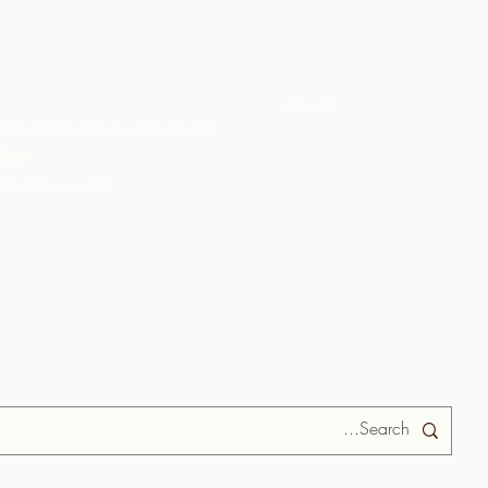
الأحداث
الشوكولاتة ومنتجات الكاكاو الع
hop
ARC الكاريبي بالجملة