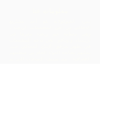
معلومات عنا
تمرد الشوكولاتة هو أحد مشاريع
التحالف من أجل المجتمعات الريفية ،
وهي منظمة غير ربحية مقرها في
ترينيداد وتوباغو.
نحن ندعم المجتمعات
في تطوير مرافق الإنتاج الجماعي حيث
يمكنهم معالجة المواد الخام من منطقتهم
الجغرافية. يتم تصنيف المنتجات التي تم
إنشاؤها وتسويقها وتوزيعها بالتعاون مع
ARC - مما يؤدي إلى هوامش أعلى بكثير
داخل المجتمع مما كانت ستدركه بمجرد
تصدير المواد الخام.
اتصل بنا
LP 12 Madamas Road، Brasso
Seco Village، Paria، Trinidad
1-868-493-4358
info@chocolaterebellion.com