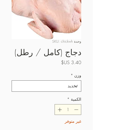
وحدة SKU: chickwh
دجاج (كامل / رطل)
السعر
وزن
*
الكمية
*
غير متوفر