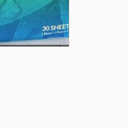
クーベルチュール60％（バ
価格
$32.00
クロスアトランティックチョコレートコレク
ティブ
カメルーン
コートジボワール