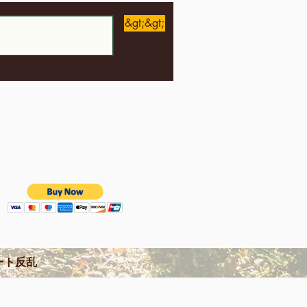
&gt;&gt;
ート反乱