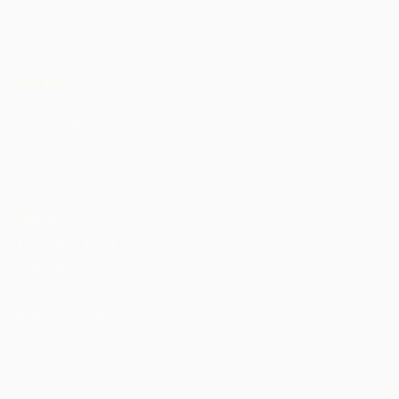
ドミニカ
ガーナ
グレナダ
ジャマイカ
マラウイ
ナイジェリア
St. Lucia
Tanzania
トリニダード・トバゴ
ウガンダ
米国
会員ジャーナル