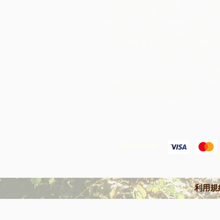
Chocolate Rebellionは、トリ
バゴに本拠を置く非営利団体であ
Alliance for RuralCommunity
トです。
私たちは、地域の地域か
料を処理できる集合的な生産施設
おいて、コミュニティをサポート
す。 このように作成された製品は、
共同でブランド化、マーケティン
び配布されます。これにより、単
を輸出するだけで実現するよりも
ニティ内ではるかに高いマージン
ます。
We Accept
利用規