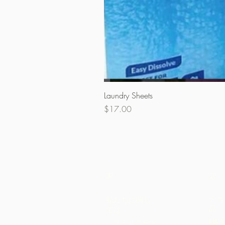
Laundry Sheets
価格
$17.00
家
店
チョ
私たちに関し
品
ては
コミュニティ
US S