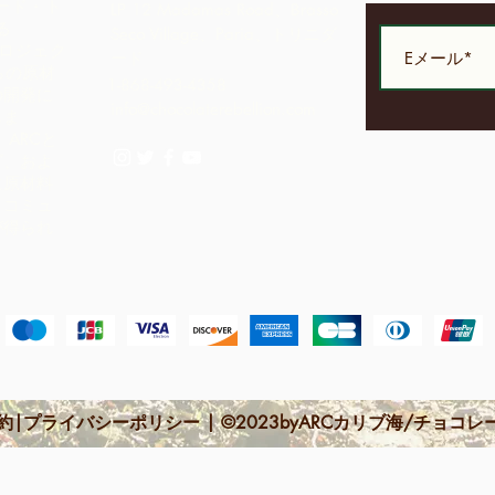
ニダード・ト
LP 12 Madamas Road、Brasso
る
Seco Village、Paria、トリニダ
sのプロジェク
ード
らの原材
1-868-493-4358
の開発に
info@chocolaterebellion.com
しま
ARCと
グ、およ
に原材料
、コミュ
が得られ
約|プライバシーポリシー | ©2023byARCカリブ海/チョコレ