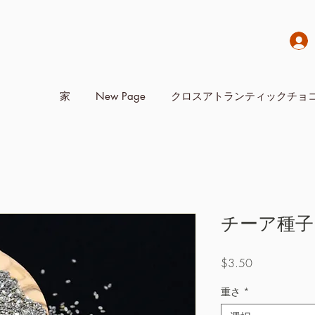
家
New Page
クロスアトランティックチョ
チーア種子
価
$3.50
格
重さ
*