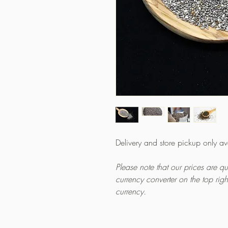
Delivery and store pickup only a
Please note that our prices are 
currency converter on the top rig
currency.