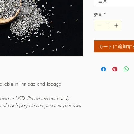
選択
数量
*
カートに追加す
vailable in Trinidad and Tobago.
quoted in USD. Please use our handy
ht of each page to see prices in your own