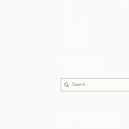
AR
ビッシュ＆ク
シェ
ブラッソセコ
グランデリビ
エール
News & Media
サイト検索
私たちに関しては