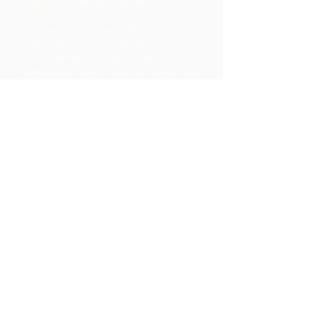
Gebiet verarbeiten können. Die so
entstandenen Produkte werden in
Zusammenarbeit mit ARC gebrandet,
vermarktet und vertrieben – was zu
viel höheren Margen innerhalb der
Community führt, als sie durch den
bloßen Export der Rohstoffe erzielt
hätten.
Kontaktiere uns
LP 12 Madamas Road, Brasso
Seco Village, Paria, Trinidad
1-868-493-4358
info@chocolaterebellion.com
We Accept