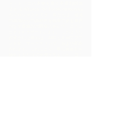
ド・トバゴに本拠を置く非営利団体
であるAlliance for RuralCommunitys
のプロジェクトです。
私たちは、地域
の地域からの原材料を処理できる集合
的な生産施設の開発において、コミュ
ニティをサポートします。 このように
作成された製品は、ARCと共同でブラ
ンド化、マーケティング、および配布
されます。これにより、単に原材料を
輸出するだけで実現するよりも、コミ
ュニティ内ではるかに高いマージンが
得られます。
お問い合わせ
LP 12 Madamas Road、Brasso
Seco Village、Paria、トリニダ
ード
1-868-493-4358
info@chocolaterebellion.com