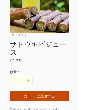
SKU： CANJUI
サトウキビジュー
ス
価
$3.75
格
数量
*
カートに追加する
Delivery and store pickup only