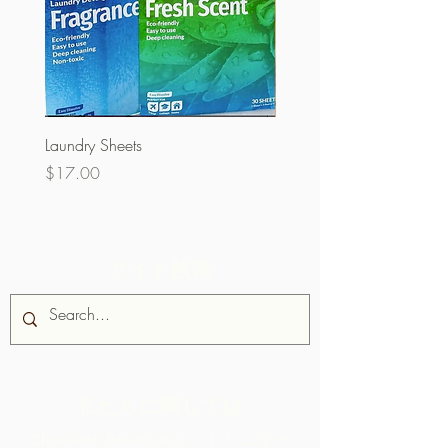
Laundry Sheets
クーベルチュール60％
ク）
価格
$17.00
価格
$32.00
サイト検索
私たちに関しては
Chocolate Rebellionは、トリニダー