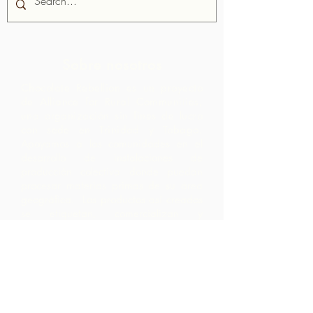
Sobre nosotros
Chocolate Rebellion es un proyecto
de Alliance for Rural Communities,
una organización sin fines de lucro
con sede en Trinidad y Tobago.
Apoyamos a las comunidades en el
desarrollo de instalaciones de
producción colectiva donde puedan
procesar materias primas de su área
geográfica. Los productos así creados
se etiquetan, comercializan y
distribuyen en colaboración con ARC,
lo que genera márgenes mucho más
altos dentro de la comunidad de lo
que hubieran obtenido simplemente
exportando las materias primas.