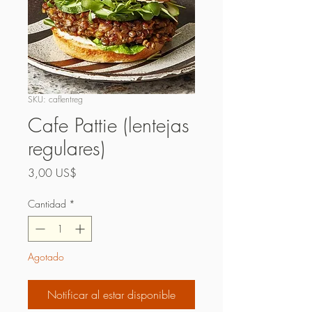
SKU: caflentreg
Cafe Pattie (lentejas
regulares)
Precio
3,00 US$
Cantidad
*
Agotado
Notificar al estar disponible