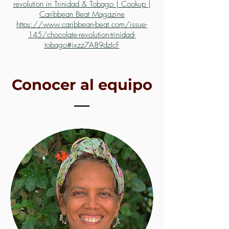
revolution in Trinidad & Tobago | Cookup |
Caribbean Beat Magazine
https://www.caribbean-beat.com/issue-
145/chocolate-revolution-trinidad-
tobago#ixzz7A89dzIcF
Conocer al equipo