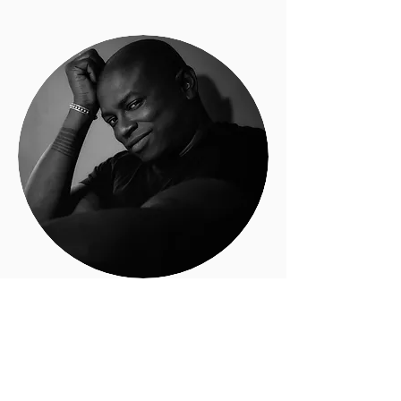
Kevin Adonis Browne
Soy un escritor, fotógrafo y erudito
caribeño estadounidense con un enfoque en