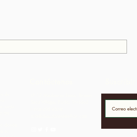
Contáctenos
Suscribir
to de
LP 12 Madamas Road, Brasso
una
Seco Village, Paria, Trinidad
on sede
1-868-493-4358
 las
info@chocolaterebellion.com
iva donde
de su