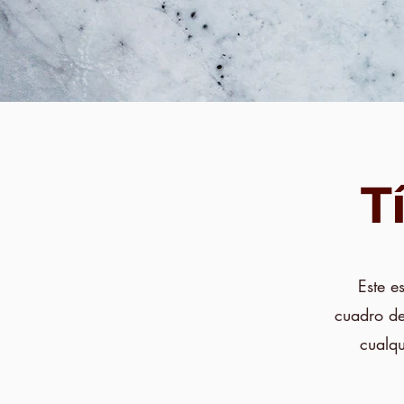
T
Este e
cuadro de
cualqu