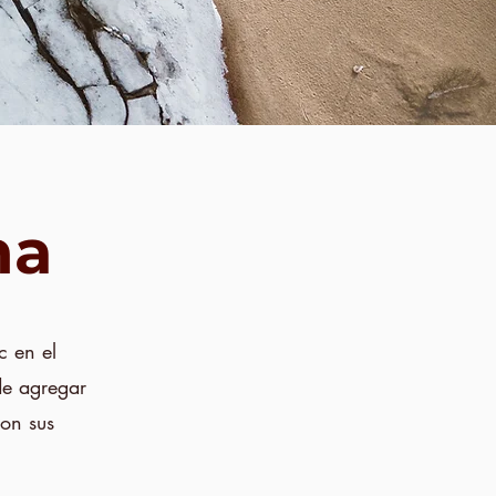
na
c en el
de agregar
con sus