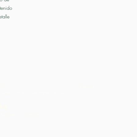
tenido
talle
da
Eventos
olates y productos orgánicos de
o
hop
Caribe al por mayor