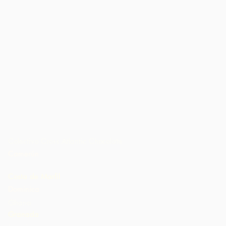
Colectivo Cross Atlantic Chocolate
Camerún
Costa de Marfil
Dominica
Ghana
Granada