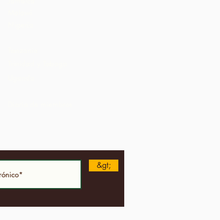
Jamaica
Malawi
Nigeria
St. Lucia
Tanzania
Trinidad y Tobago
Uganda
Estados Unidos
Diario de miembros
&gt;