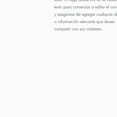
texto para comenzar a editar el con
y asegúrese de agregar cualquier de
o información relevante que desee
compartir con sus visitantes.
Hogar
Tien
Choc
Sobre nosotros
caca
Comunidades
US S
ARC 
Biche y Cushe
Brasso Seco
Grande Rivière