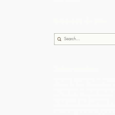
News & Media
Búsqueda de sitio
Sobre nosotros
Chocolate Rebellion es un proyec
Alliance for Rural Communities, 
organización sin fines de lucro c
en Trinidad y Tobago.
Apoyamos a
comunidades en el desarrollo de
instalaciones de producción colect
puedan procesar materias primas 