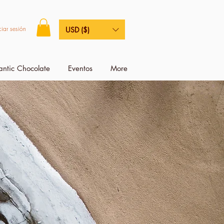
ciar sesión
USD ($)
antic Chocolate
Eventos
More