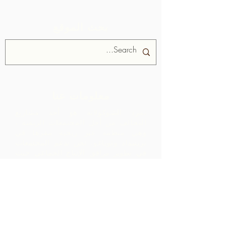
بحث الموقع
معلومات عنا
تمرد الشوكولاتة هو أحد مشاريع
التحالف من أجل المجتمعات الريفية ،
وهي منظمة غير ربحية مقرها في
ترينيداد وتوباغو.
نحن ندعم المجتمعات
في تطوير مرافق الإنتاج الجماعي حيث
يمكنهم معالجة المواد الخام من منطقتهم
الجغرافية. يتم تصنيف المنتجات التي تم
إنشاؤها وتسويقها وتوزيعها بالتعاون مع
ARC - مما يؤدي إلى هوامش أعلى بكثير
داخل المجتمع مما كانت ستدركه بمجرد
تصدير المواد الخام.