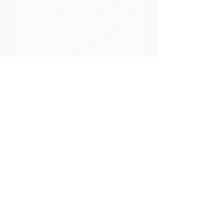
Gebiet verarbeiten können. Die so
entstandenen Produkte werden in
Zusammenarbeit mit ARC gebrandet,
vermarktet und vertrieben – was zu
viel höheren Margen innerhalb der
Community führt, als sie durch den
bloßen Export der Rohstoffe erzielt
hätten.
Kontaktiere uns
LP 12 Madamas Road, Brasso
Seco Village, Paria, Trinidad
1-868-493-4358
info@chocolaterebellion.com
We Accept