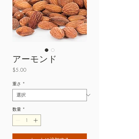
アーモンド
価
$5.00
格
重さ
*
数量
*