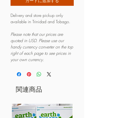
カートに追加する
Delivery and store pickup only
available in Trinidad and Tobago.
Please note that our prices are
quoted in USD. Please use our
handy currency converter on the top
right of each page to see prices in
your own currency.
関連商品