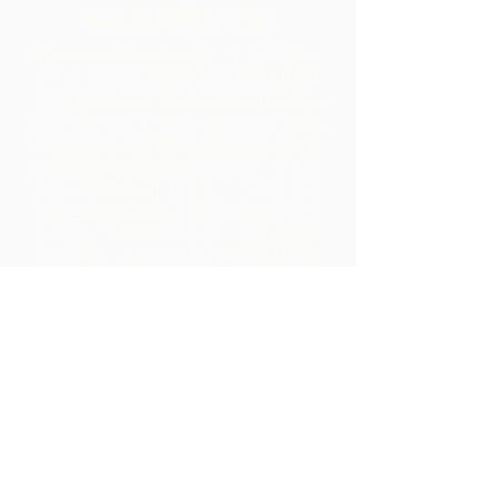
私たちに関しては
Chocolate Rebellionは、トリニダー
ド・トバゴに本拠を置く非営利団体
であるAlliance for RuralCommunitys
のプロジェクトです。
私たちは、地域
の地域からの原材料を処理できる集合
的な生産施設の開発において、コミュ
ニティをサポートします。 このように
作成された製品は、ARCと共同でブラ
ンド化、マーケティング、および配布
されます。これにより、単に原材料を
輸出するだけで実現するよりも、コミ
ュニティ内ではるかに高いマージンが
得られます。
お問い合わせ
LP 12 Madamas Road、Brasso
Seco Village、Paria、トリニダ
ード