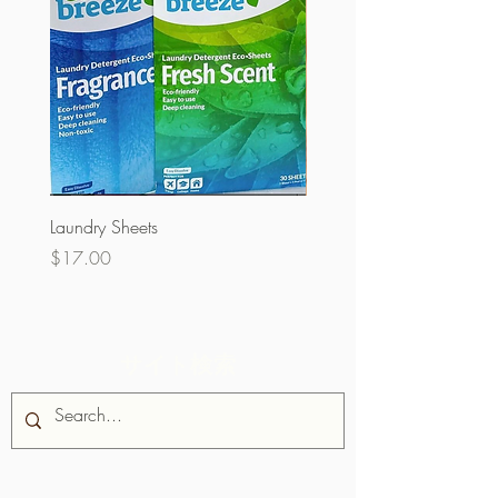
Laundry Sheets
クーベルチュール60％
ク）
価格
$17.00
価格
$32.00
サイト検索