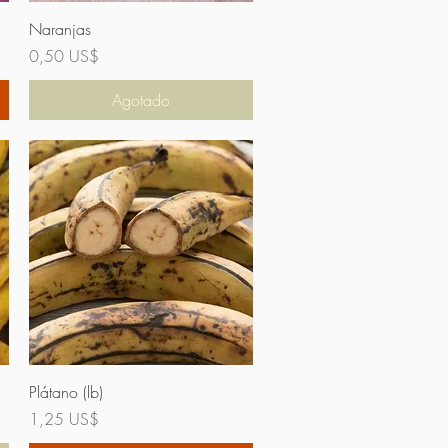
Vista rápida
Naranjas
Precio
0,50 US$
Agotado
Vista rápida
Plátano (lb)
Precio
1,25 US$