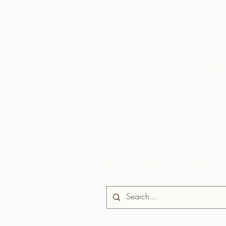
Hogar
Tien
Choc
Sobre nosotros
caca
Comunidades
US S
ARC 
Biche y Cushe
Brasso Seco
Grande Rivière
News & Media
Búsqueda de sitio