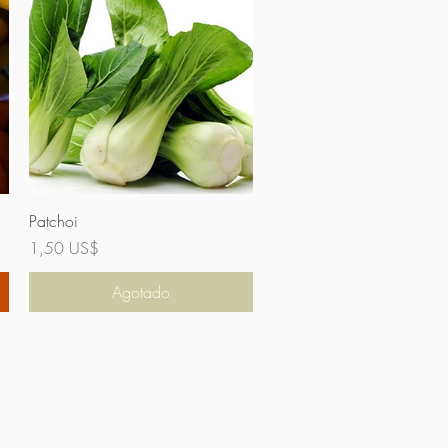
Vista rápida
Patchoi
Precio
1,50 US$
Agotado