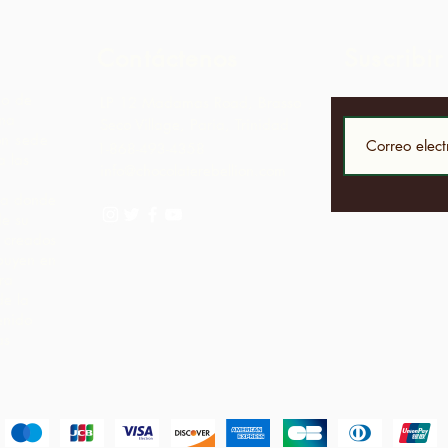
Contáctenos
Suscribir
to de
LP 12 Madamas Road, Brasso
una
Seco Village, Paria, Trinidad
on sede
1-868-493-4358
 las
info@chocolaterebellion.com
iva donde
de su
í creados
ibuyen en
ra
de la
enido
as