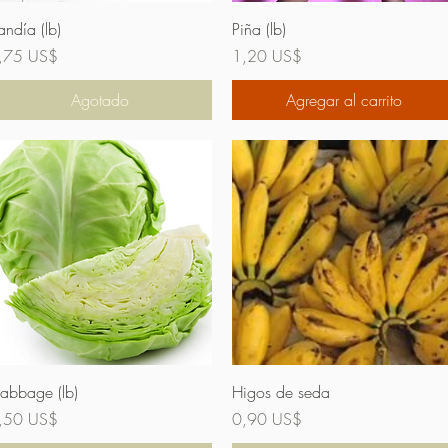
Vista rápida
Vista rápida
andía (lb)
Piña (lb)
recio
Precio
,75 US$
1,20 US$
Agotado
Agregar al carrito
Vista rápida
Vista rápida
abbage (lb)
Higos de seda
recio
Precio
,50 US$
0,90 US$