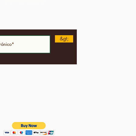
Diario de miembros
&gt;