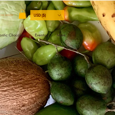
ciar sesión
USD ($)
antic Chocolate
Eventos
More