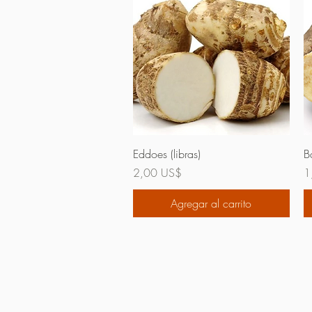
Vista rápida
Eddoes (libras)
B
Precio
P
2,00 US$
1
Agregar al carrito