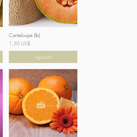
Vista rápida
Canteloupe (lb)
Precio
1,50 US$
Agotado