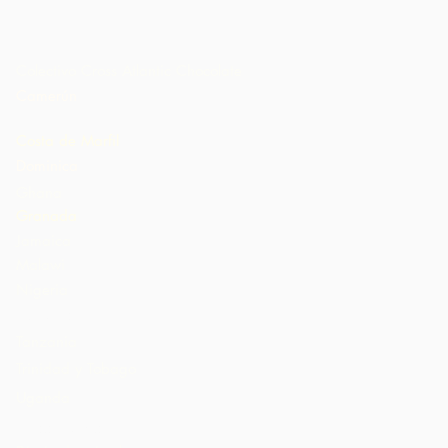
Colectivo Cross Atlantic Chocolate
Camerún
Costa de Marfil
Dominica
Ghana
Granada
Jamaica
Malawi
Nigeria
St. Lucia
Tanzania
Trinidad y Tobago
Uganda
Estados Unidos