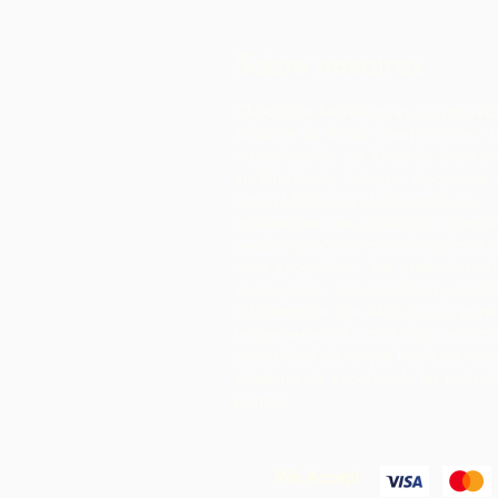
Sobre nosotros
Chocolate Rebellion es un proyec
Alliance for Rural Communities, 
organización sin fines de lucro c
en Trinidad y Tobago.
Apoyamos a
comunidades en el desarrollo de
instalaciones de producción colect
puedan procesar materias primas 
área geográfica. Los productos as
se etiquetan, comercializan y distr
colaboración con ARC, lo que gene
márgenes mucho más altos dentro 
comunidad de lo que hubieran obt
simplemente exportando las materi
primas.
We Accept