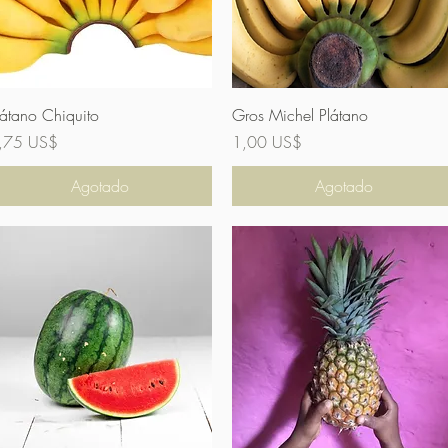
Vista rápida
Vista rápida
látano Chiquito
Gros Michel Plátano
recio
Precio
,75 US$
1,00 US$
Agotado
Agotado