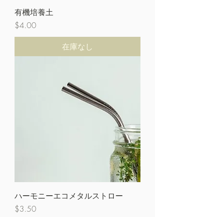
有機培養土
価格
$4.00
在庫なし
ハーモニーエコメタルストロー
価格
$3.50