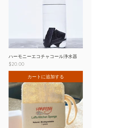
ハーモニーエコチャコール浄水器
価格
$20.00
カートに追加する