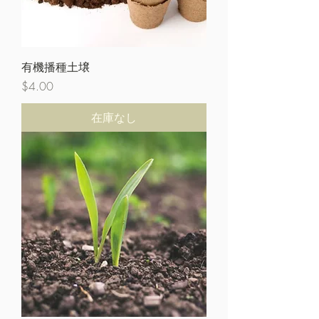
有機播種土壌
価格
$4.00
在庫なし