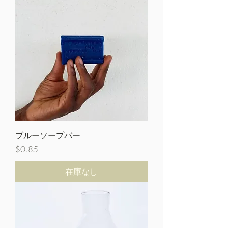
ブルーソープバー
価格
$0.85
在庫なし