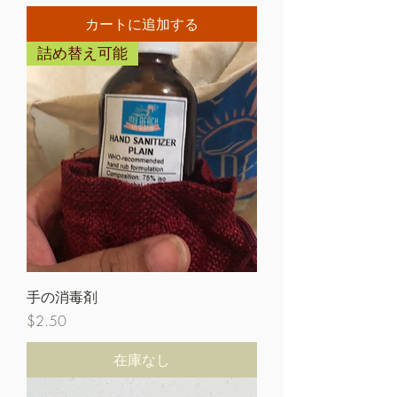
カートに追加する
詰め替え可能
手の消毒剤
価格
$2.50
在庫なし