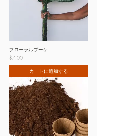
フローラルブーケ
価格
$7.00
カートに追加する