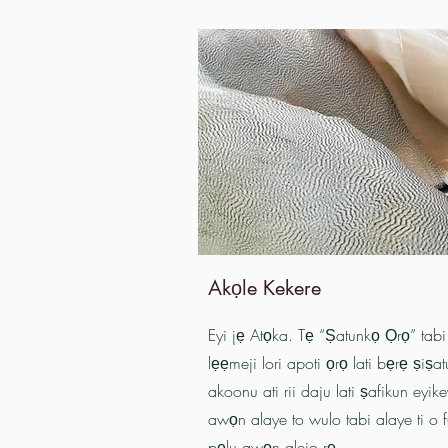
Akọle Kekere
Eyi jẹ Atọka. Tẹ “Ṣatunkọ Ọrọ” tabi
lẹẹmeji lori apoti ọrọ lati bẹrẹ ṣiṣa
akoonu ati rii daju lati ṣafikun eyike
awọn alaye to wulo tabi alaye ti o 
pẹlu awọn alejo rẹ.