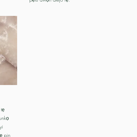
 tẹ
tunkọ
yi
fẹ pin