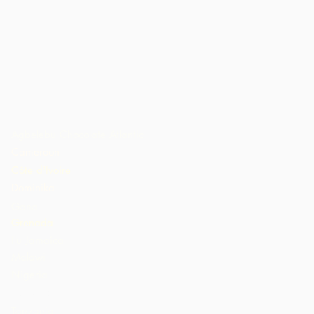
Agbelebu Chocolate Atlantic
Cameroon
Côte d'Ivoire
Dominika
Gana
Grenada
Ilu Jamaica
Malawi
Nigeria
St. Lucia
Tanzania