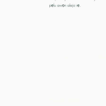
pẹlu awọn alejo rẹ.
Ile
Itaja
Choc
Nipa re
Awọn agbegbe
US S
Aaki
Biche & Cushe
Brasso Seco
Grande Rivière
News & Media
Iwadi aaye