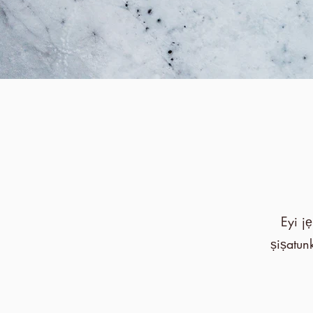
Eyi jẹ
ṣiṣatun