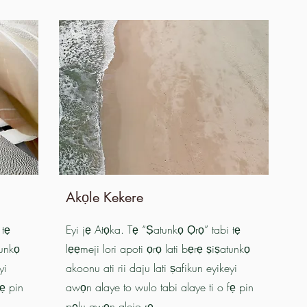
Akọle Kekere
 tẹ
Eyi jẹ Atọka. Tẹ “Ṣatunkọ Ọrọ” tabi tẹ
tunkọ
lẹẹmeji lori apoti ọrọ lati bẹrẹ ṣiṣatunkọ
yi
akoonu ati rii daju lati ṣafikun eyikeyi
fẹ pin
awọn alaye to wulo tabi alaye ti o fẹ pin
pẹlu awọn alejo rẹ.