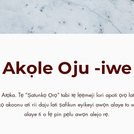
Akọle Oju -iwe
 Atọka. Tẹ “Ṣatunkọ Ọrọ” tabi tẹ lẹẹmeji lori apoti ọrọ la
kọ akoonu ati rii daju lati ṣafikun eyikeyi awọn alaye to w
alaye ti o fẹ pin pẹlu awọn alejo rẹ.