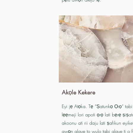
Akọle Kekere
Eyi jẹ Atọka. Tẹ “Ṣatunkọ Ọrọ” tabi
lẹẹmeji lori apoti ọrọ lati bẹrẹ ṣiṣa
akoonu ati rii daju lati ṣafikun eyike
awọn alaye to wulo tabi alaye ti o 