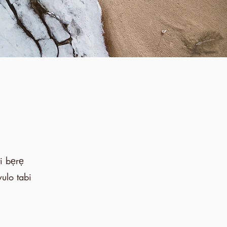
ti bẹrẹ
ulo tabi