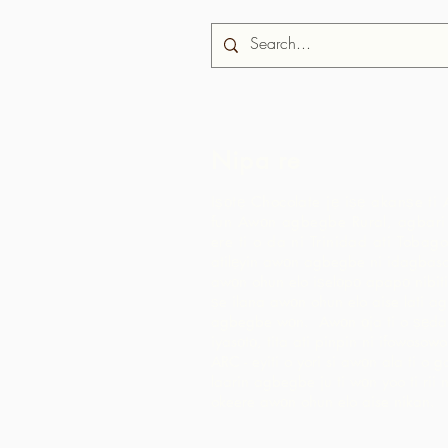
Nipa re
Iṣọtẹ Chocolate jẹ iṣẹ akanṣe ti 
fun Awọn agbegbe Rural, agbari t
ere ti o da ni Trinidad ati Tobago
atilẹyin awọn agbegbe ni idagbaso
awọn ohun elo iṣelọpọ apapọ nibiti
ṣe ilana awọn ohun elo aise lati 
agbegbe wọn. Awọn ọja ti o ṣẹda 
iyasọtọ, tita ati pinpin ni ifowosow
ARC - eyiti o yori si awọn ala ti o 
laarin agbegbe ju ti wọn yoo ti rii 
okeere awọn ohun elo aise nikan.