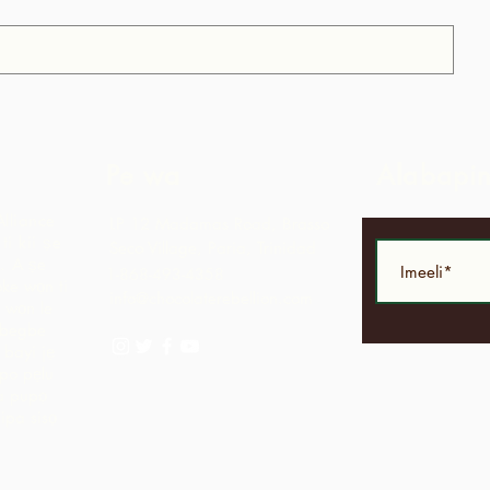
Pe wa
Alabapi
Alliance
LP 12 Madamas Road, Brasso
i kii ṣe
Seco Village, Paria, Trinidad
.
A ṣe
1-868-493-4358
ke wọn ti
info@chocolaterebellion.com
 wọn le
agbegbe
bayi jẹ
opo pẹlu
ga pupọ
nipa sisọ