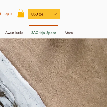
Log In
USD ($)
Awọn iṣẹlẹ
SAC foju Space
More