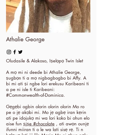
Athalie George
Oludasile & Alakoso, Iṣelọpọ Twin Islet
A mọ mi ni deede bi Athalie George,
ṣugbọn ti a mọ nigbagbogbo bi Affy. A
bi mi ati ṣi ngbe lori erekusu Karibeani ti
a pe ni isle ti Karibeani:
#Commonwealth-of-Dominica.
Gẹgẹbi ogbin olorin olorin olorin Mo ro
pe o jẹ akọbi mi. Mo jẹ agbẹ iran kẹrin
ati pe idojukọ mi wa lori koko bi ohun elo
aise fun
ṣiṣe #chocolate
, ati awọn ounjẹ
ifunni miiran ti o le wa lati sisẹ rẹ. Ti n