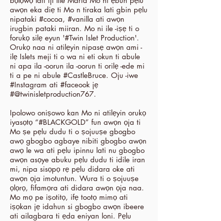
bọlọwọ lati iji lile Maria Mo ni ẹbun pẹlu
awọn eka diẹ ti Mo n tiraka lati gbin pẹlu
nipataki #cocoa, #vanilla ati awọn
irugbin pataki miiran. Mo ni ile -iṣẹ ti o
forukọ silẹ eyun '#Twin Islet Production'.
Orukọ naa ni atilẹyin nipasẹ awọn ami -
ilẹ Islets meji ti o wa ni eti okun ti abule
ni apa ila -oorun ila -oorun ti orilẹ -ede mi
ti a pe ni abule #CastleBruce. Oju -iwe
#Instagram ati #faceook jẹ
#@twinisletproduction767.
Ipolowo oniṣowo kan Mo ni atilẹyin orukọ
iyasọtọ “#BLACKGOLD” fun awọn ọja ti
Mo ṣe pẹlu dudu ti o ṣojuuṣe gbogbo
awọ gbogbo agbaye nibiti gbogbo awọn
awọ le wa ati pẹlu ipinnu lati nu gbogbo
awọn asọye abuku pẹlu dudu ti idile iran
mi, nipa sisọpọ rẹ pẹlu didara oke ati
awọn ọja imotuntun. Wura ti o ṣojuuṣe
ọlọrọ, fifamọra ati didara awọn ọja naa.
Mo mọ pe iṣotitọ, ifẹ tootọ mimọ ati
iṣọkan jẹ idahun si gbogbo awọn ibeere
ati ailagbara ti ẹda eniyan loni. Pẹlu