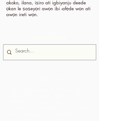
akoko, ilana, iṣiro ati igbiyanju deede
ọkan le ṣaṣeyọri awọn ibi -afẹde wọn ati
awọn ireti wọn.
Iwadi aaye
Nipa re
Iṣọtẹ Chocolate jẹ iṣẹ akanṣe ti
Alliance fun Awọn agbegbe Rural,
agbari ti kii ṣe ere ti o da ni
Trinidad ati Tobago.
A ṣe atilẹyin
awọn agbegbe ni idagbasoke wọn ti
awọn ohun elo iṣelọpọ apapọ nibiti
wọn le ṣe ilana awọn ohun elo aise
lati agbegbe agbegbe wọn. Awọn
ọja ti o ṣẹda bayi jẹ iyasọtọ, tita ati