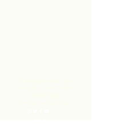
gebied kunnen verwerken. De
producten die zo worden gecreëerd,
worden gebrandmerkt, op de markt
gebracht en gedistribueerd in
samenwerking met ARC - wat leidt tot
veel hogere marges binnen de
gemeenschap dan ze zouden hebben
gerealiseerd door alleen de
grondstoffen te exporteren.
Neem contact
op
LP 12 Madamas Road, Brasso
Seco Village, Paria, Trinidad
1-868-493-4358
info@chocolaterebellion.com
We Accept