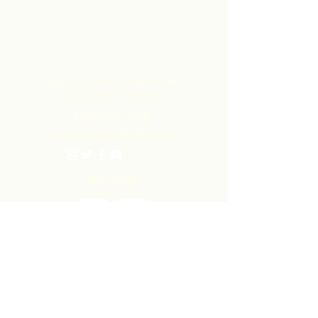
बहुत अधिक मार्जिन होता है, जो उन्हें केवल कच्चे
माल के निर्यात से प्राप्त होता।
संपर्क करें
एलपी 12 मैडमास रोड, ब्रासो सेको
विलेज, परिया, त्रिनिदाद
1-868-493-4358
info@chocolaterebellion.com
We Accept