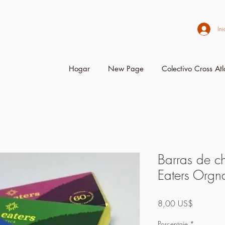
Ini
Hogar
New Page
Colectivo Cross Atl
Barras de c
Eaters Orgn
Precio
8,00 US$
Porcentaje
*