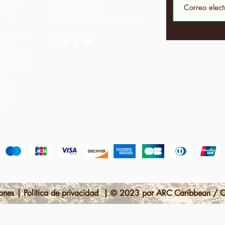
on sede
1-868-493-4358
 las
info@chocolaterebellion.com
iva donde
de su
í creados
ibuyen en
ra
de la
enido
as
iones | Política de privacidad | © 2023 por ARC Caribbean / Ch