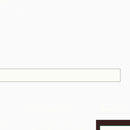
hop
Caribe al por mayor
Contáctenos
Suscribir
to de
LP 12 Madamas Road, Brasso
una
Seco Village, Paria, Trinidad