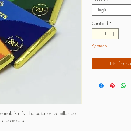
Elegir
Cantidad
*
Agotado
Notificar a
anal. \ n \ nIngredientes: semillas de 
ar demerara