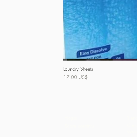
Laundry Sheets
Precio
17,00 US$
Hogar
Tien
Choc
Sobre nosotros
caca