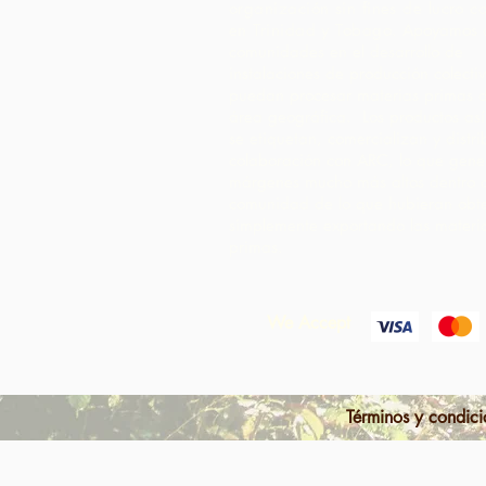
organización sin fines de lucro c
en Trinidad y Tobago.
Apoyamos a
comunidades en el desarrollo de
instalaciones de producción colect
puedan procesar materias primas 
área geográfica. Los productos as
se etiquetan, comercializan y distr
colaboración con ARC, lo que gene
márgenes mucho más altos dentro 
comunidad de lo que hubieran obt
simplemente exportando las materi
primas.
We Accept
Términos y condic