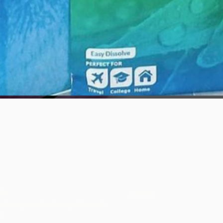
Vista rápida
da
Eventos
olates y productos orgánicos de
o