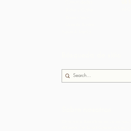
Comunidades
US S
ARC 
Biche y Cushe
Brasso Seco
Grande Rivière
News & Media
Búsqueda de sitio
Sobre nosotros
Chocolate Rebellion es un proyec
Alliance for Rural Communities, 