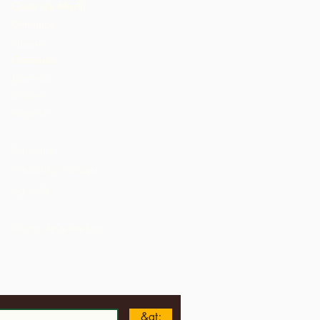
Costa de Marfil
Dominica
Ghana
Granada
Jamaica
Malawi
Nigeria
St. Lucia
Tanzania
Trinidad y Tobago
Uganda
Estados Unidos
Diario de miembros
&gt;