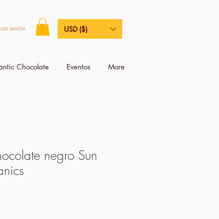
ciar sesión
USD ($)
antic Chocolate
Eventos
More
hocolate negro Sun
anics