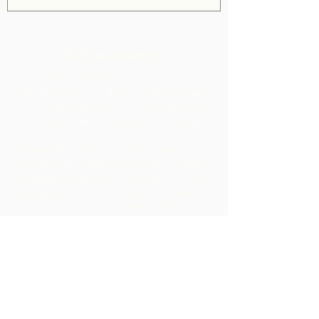
Sobre nosotros
Chocolate Rebellion es un proyecto
de Alliance for Rural Communities,
una organización sin fines de lucro
con sede en Trinidad y Tobago.
Apoyamos a las comunidades en el
desarrollo de instalaciones de
producción colectiva donde puedan
procesar materias primas de su área
geográfica. Los productos así creados
se etiquetan, comercializan y
distribuyen en colaboración con ARC,
lo que genera márgenes mucho más
altos dentro de la comunidad de lo
que hubieran obtenido simplemente
exportando las materias primas.
Contáctenos