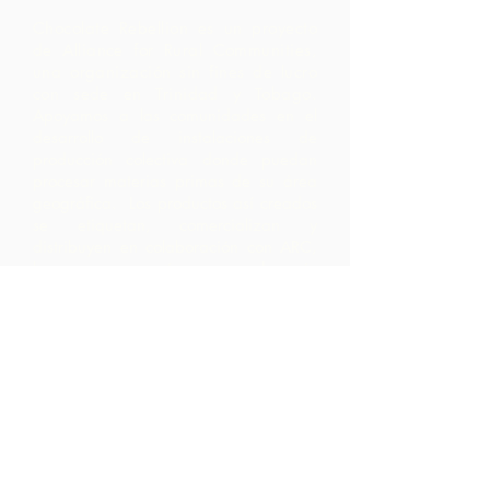
Chocolate Rebellion es un proyecto
de Alliance for Rural Communities,
una organización sin fines de lucro
con sede en Trinidad y Tobago.
Apoyamos a las comunidades en el
desarrollo de instalaciones de
producción colectiva donde puedan
procesar materias primas de su área
geográfica. Los productos así creados
se etiquetan, comercializan y
distribuyen en colaboración con ARC,
lo que genera márgenes mucho más
altos dentro de la comunidad de lo
que hubieran obtenido simplemente
exportando las materias primas.
Contáctenos
LP 12 Madamas Road, Brasso
Seco Village, Paria, Trinidad
1-868-493-4358