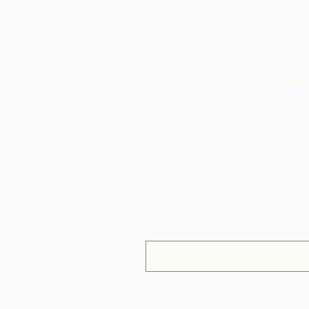
محل
الصفحة الرئيسية
ضوية
معلومات عنا
US S
مجتمعات
بيش وكوش
براسسو سيكو
غراندي ريفيير
News & Media
بحث الموقع