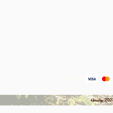
معلومات عنا
وكولاتة هو أحد مشاريع التحالف من
مجتمعات الريفية ، وهي منظمة غير
رها في ترينيداد وتوباغو.
نحن ندعم
ات في تطوير مرافق الإنتاج الجماعي
هم معالجة المواد الخام من منطقتهم
غرافية. يتم تصنيف المنتجات التي تم
إنشاؤها وتسويقها وتوزيعها بالتعاون مع ARC -
إلى هوامش أعلى بكثير داخل المجتمع
We Accept