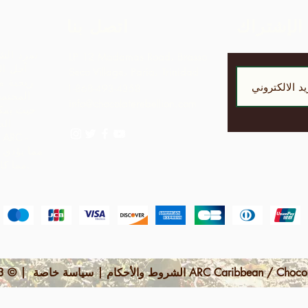
الإشتراك
اتصل بنا
تمرد الش
LP 12 Madamas Road، Brasso
أجل ال
Seco Village، Paria، Trinidad
ربحية مق
1-868-493-4358
المجتمع
info@chocolaterebellion.com
حيث يمكن
الج
مما يؤدي 
مما كانت ستدركه بمجرد تصدير المواد الخام.
 | © 2023 بواسطة ARC Caribbean / Chocolate Rebellion