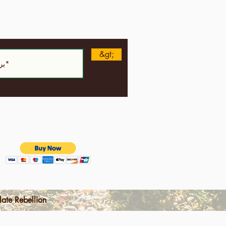
&gt;
الشروط والأحكام | سياسة خاصة