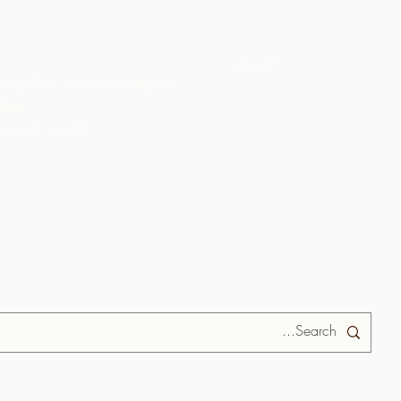
الأحداث
الشوكولاتة ومنتجات الكاكاو الع
hop
ARC الكاريبي بالجملة