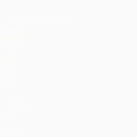
كروس أتلانتيك شوكليت كوليكتيف
الكاميرون
كوت ديفوار
دومينيكا
غانا
غرينادا
جامايكا
ملاوي
نيجيريا
St. Lucia
Tanzania
ترينداد وتوباغو
أوغندا
الولايات المتحدة الأمريكية
عضو مجلة