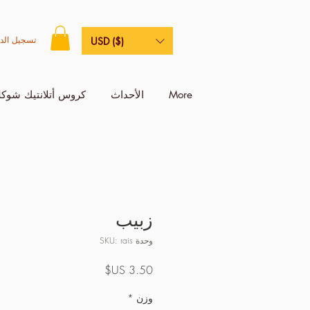
تسجيل الد
USD ($)
More
الأحداث
كروس أتلانتيك شوكل
زبيب
وحدة SKU: rais
السعر
وزن
*