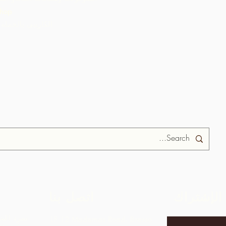
hop
ARC الكاريبي بالجملة
الإشتراك
اتصل بنا
تمرد الش
LP 12 Madamas Road، Brasso