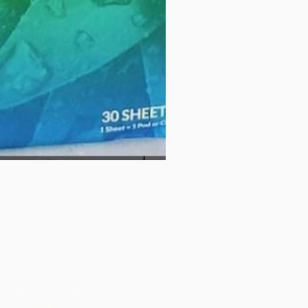
كروس أتلانتيك شوكليت كوليكتيف
الكاميرون