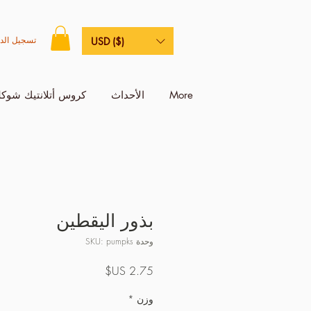
تسجيل الد
USD ($)
More
الأحداث
كروس أتلانتيك شوكل
بذور اليقطين
وحدة SKU: pumpks
السعر
وزن
*