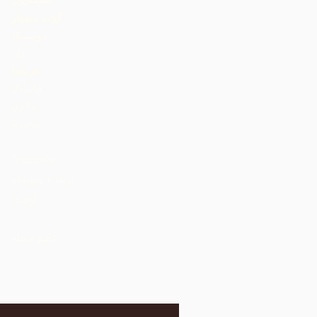
كوت ديفوار
دومينيكا
غانا
غرينادا
جامايكا
ملاوي
نيجيريا
St. Lucia
Tanzania
ترينداد وتوباغو
أوغندا
الولايات المتحدة الأمريكية
عضو مجلة