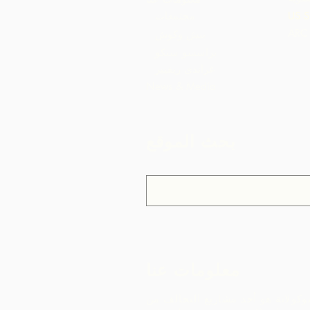
US S
مجتمعات
بيش وكوش
براسسو سيكو
غراندي ريفيير
News & Media
بحث الموقع
معلومات عنا
وكولاتة هو أحد مشاريع التحالف من