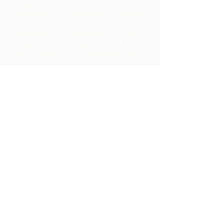
procesar materias primas de su área
geográfica. Los productos así creados
se etiquetan, comercializan y
distribuyen en colaboración con ARC,
lo que genera márgenes mucho más
altos dentro de la comunidad de lo
que hubieran obtenido simplemente
exportando las materias primas.
Contáctenos
LP 12 Madamas Road, Brasso
Seco Village, Paria, Trinidad
1-868-493-4358
info@chocolaterebellion.com
We Accept