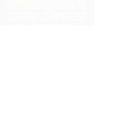
distribuyen en colaboración con ARC,
lo que genera márgenes mucho más
altos dentro de la comunidad de lo
que hubieran obtenido simplemente
exportando las materias primas.
Contáctenos
LP 12 Madamas Road, Brasso
Seco Village, Paria, Trinidad
1-868-493-4358
info@chocolaterebellion.com
We Accept