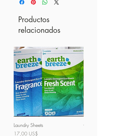
Productos
relacionados
Laundry Sheets
Cobertura 60% (a granel)
Precio
Precio
17,00 US$
32,00 US$