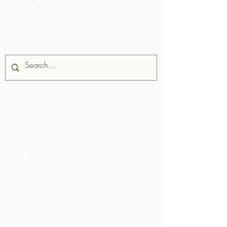
Búsqueda de sitio
Sobre nosotros
Chocolate Rebellion es un proyecto
de Alliance for Rural Communities,
una organización sin fines de lucro
con sede en Trinidad y Tobago.
Apoyamos a las comunidades en el
desarrollo de instalaciones de
producción colectiva donde puedan
procesar materias primas de su área
geográfica. Los productos así creados
se etiquetan, comercializan y