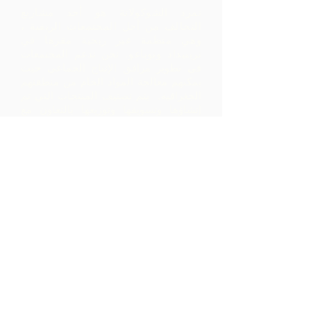
تمرد الشوكولاتة هو أحد مشاريع
التحالف من أجل المجتمعات الريفية ،
وهي منظمة غير ربحية مقرها في
ترينيداد وتوباغو.
نحن ندعم المجتمعات
في تطوير مرافق الإنتاج الجماعي حيث
يمكنهم معالجة المواد الخام من منطقتهم
الجغرافية. يتم تصنيف المنتجات التي تم
إنشاؤها وتسويقها وتوزيعها بالتعاون مع
ARC - مما يؤدي إلى هوامش أعلى بكثير
داخل المجتمع مما كانت ستدركه بمجرد
تصدير المواد الخام.
اتصل بنا
LP 12 Madamas Road، Brasso
Seco Village، Paria، Trinidad
1-868-493-4358
info@chocolaterebellion.com