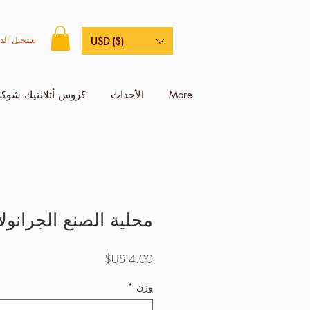
تسجيل الد
USD ($)
More
الأحداث
كروس أتلانتيك شوكل
محلية الصنع الجرانولا
السعر
وزن
*