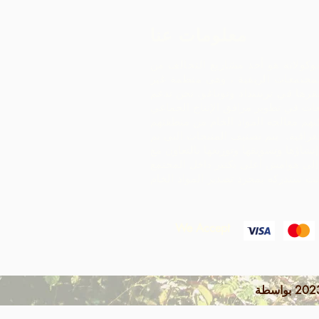
معلومات عنا
وكولاتة هو أحد مشاريع التحالف من
مجتمعات الريفية ، وهي منظمة غير
رها في ترينيداد وتوباغو.
نحن ندعم
ات في تطوير مرافق الإنتاج الجماعي
هم معالجة المواد الخام من منطقتهم
غرافية. يتم تصنيف المنتجات التي تم
إنشاؤها وتسويقها وتوزيعها بالتعاون مع ARC -
إلى هوامش أعلى بكثير داخل المجتمع
We Accept