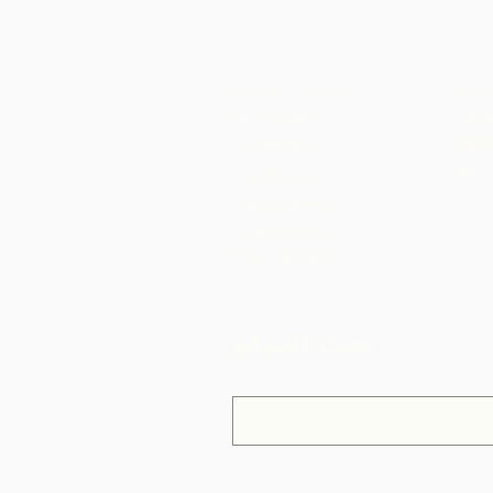
محل
الصفحة الرئيسية
ضوية
معلومات عنا
US S
مجتمعات
بيش وكوش
براسسو سيكو
غراندي ريفيير
News & Media
بحث الموقع