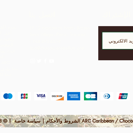
الإشتراك
اتصل بنا
تمرد الش
LP 12 Madamas Road، Brasso
أجل ال
Seco Village، Paria، Trinidad
ربحية مق
1-868-493-4358
المجتمع
info@chocolaterebellion.com
حيث يمكن
الج
مما يؤدي 
مما كانت ستدركه بمجرد تصدير المواد الخام.
 | © 2023 بواسطة ARC Caribbean / Chocolate Rebellion