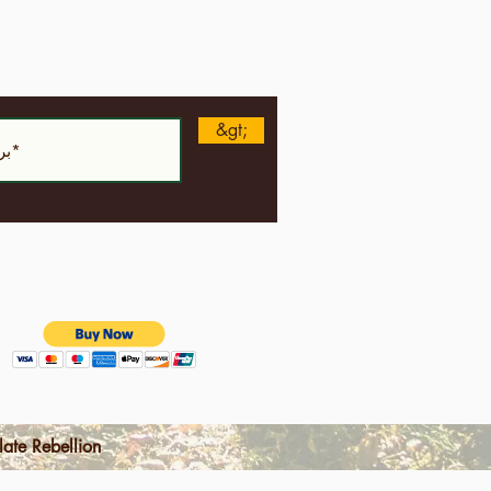
&gt;
الشروط والأحكام | سياسة خاصة