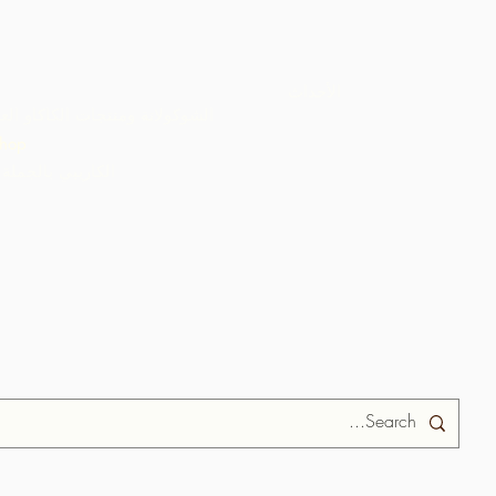
الأحداث
الشوكولاتة ومنتجات الكاكاو الع
hop
ARC الكاريبي بالجملة