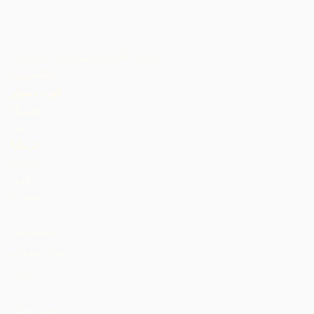
كروس أتلانتيك شوكليت كوليكتيف
الكاميرون
كوت ديفوار
دومينيكا
غانا
غرينادا
جامايكا
ملاوي
نيجيريا
St. Lucia
Tanzania
ترينداد وتوباغو
أوغندا
الولايات المتحدة الأمريكية
عضو مجلة