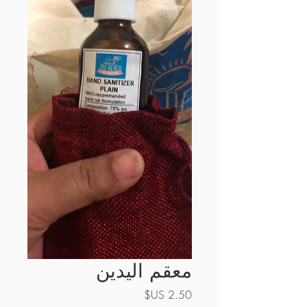
معقم اليدين
السعر