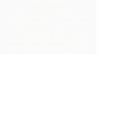
تمرد الشوكولاتة هو أحد مشاريع
التحالف من أجل المجتمعات الريفية ،
وهي منظمة غير ربحية مقرها في
ترينيداد وتوباغو.
نحن ندعم المجتمعات
في تطوير مرافق الإنتاج الجماعي حيث
يمكنهم معالجة المواد الخام من منطقتهم
الجغرافية. يتم تصنيف المنتجات التي تم
إنشاؤها وتسويقها وتوزيعها بالتعاون مع
ARC - مما يؤدي إلى هوامش أعلى بكثير
داخل المجتمع مما كانت ستدركه بمجرد
تصدير المواد الخام.
اتصل بنا
LP 12 Madamas Road، Brasso
Seco Village، Paria، Trinidad
1-868-493-4358
info@chocolaterebellion.com