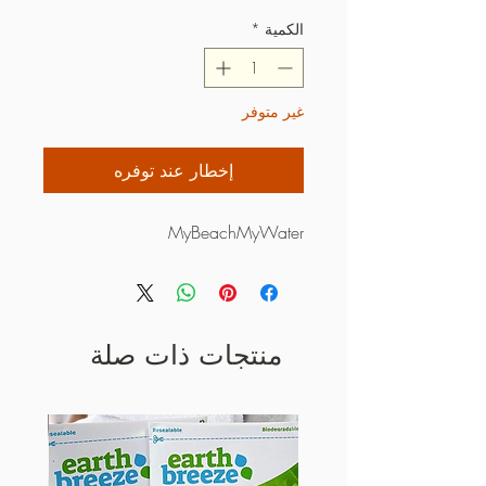
الكمية
*
غير متوفر
إخطار عند توفره
MyBeachMyWater
منتجات ذات صلة