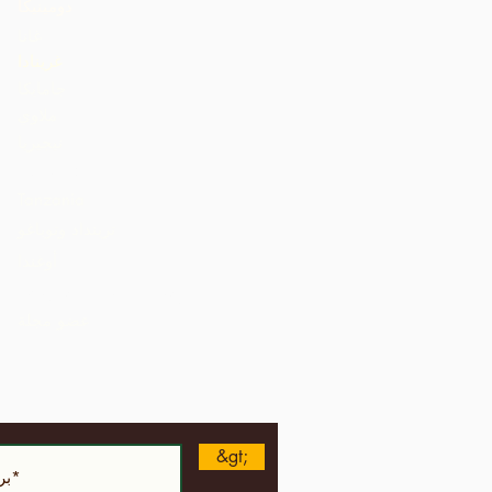
دومينيكا
غانا
غرينادا
جامايكا
ملاوي
نيجيريا
St. Lucia
Tanzania
ترينداد وتوباغو
أوغندا
الولايات المتحدة الأمريكية
عضو مجلة
&gt;