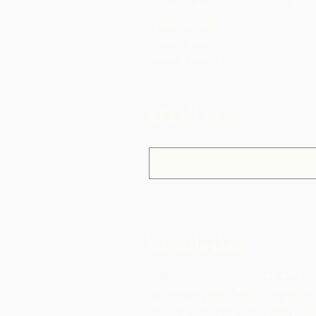
بيش وكوش
براسسو سيكو
غراندي ريفيير
News & Media
بحث الموقع
معلومات عنا
وكولاتة هو أحد مشاريع التحالف من
مجتمعات الريفية ، وهي منظمة غير
رها في ترينيداد وتوباغو.
نحن ندعم
ات في تطوير مرافق الإنتاج الجماعي