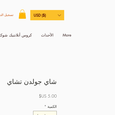
تسجيل الد
USD ($)
More
الأحداث
كروس أتلانتيك شوكل
شاي جولدن تشاي
السعر
الكمية
*