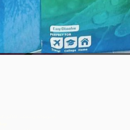
العرض السريع
الأحداث
الشوكولاتة ومنتجات الكاكاو الع
hop