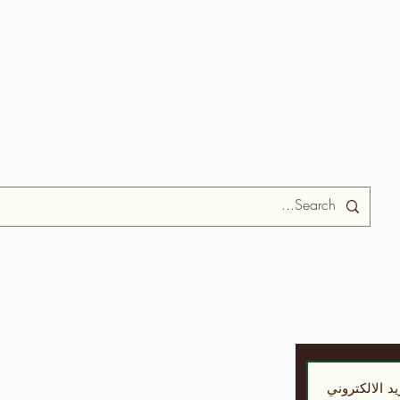
ARC الكاريبي بالجملة
الإشتراك
اتصل بنا
تمرد الش
LP 12 Madamas Road، Brasso
أجل ال
Seco Village، Paria، Trinidad
ربحية مق
1-868-493-4358
المجتمع