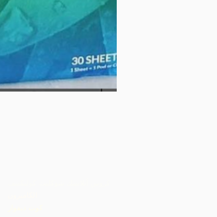
كروس أتلانتيك شوكليت كوليكتيف
الكاميرون
كوت ديفوار