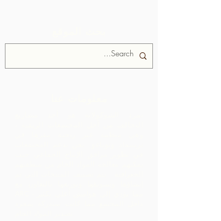
بحث الموقع
معلومات عنا
تمرد الشوكولاتة هو أحد مشاريع
التحالف من أجل المجتمعات الريفية ،
وهي منظمة غير ربحية مقرها في
ترينيداد وتوباغو.
نحن ندعم المجتمعات
في تطوير مرافق الإنتاج الجماعي حيث
يمكنهم معالجة المواد الخام من منطقتهم
الجغرافية. يتم تصنيف المنتجات التي تم
إنشاؤها وتسويقها وتوزيعها بالتعاون مع
ARC - مما يؤدي إلى هوامش أعلى بكثير
داخل المجتمع مما كانت ستدركه بمجرد
تصدير المواد الخام.