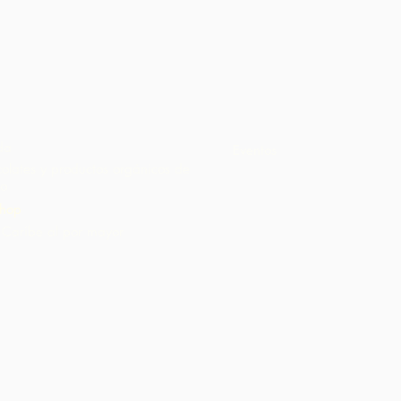
Vista rápida
da
Eventos
olates y productos orgánicos de
o
hop
Caribe al por mayor