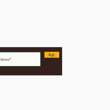
Trinidad y Tobago
Uganda
Estados Unidos
Diario de miembros
&gt;