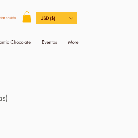
ciar sesión
USD ($)
antic Chocolate
Eventos
More
as)