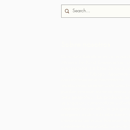
Sobre nosotros
Chocolate Rebellion es un proyec
Alliance for Rural Communities, 
organización sin fines de lucro c
en Trinidad y Tobago.
Apoyamos a
comunidades en el desarrollo de
instalaciones de producción colect
puedan procesar materias primas 
área geográfica. Los productos as
se etiquetan, comercializan y distr
colaboración con ARC, lo que gene
márgenes mucho más altos dentro 
comunidad de lo que hubieran obt
simplemente exportando las materi