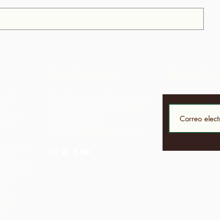
Contáctenos
Suscribir
to de
LP 12 Madamas Road, Brasso
una
Seco Village, Paria, Trinidad
on sede
1-868-493-4358
 las
info@chocolaterebellion.com
iva donde
de su
í creados
ibuyen en
ra
de la
enido
as