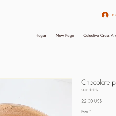
Ini
Hogar
New Page
Colectivo Cross Atl
Chocolate p
SKU: drnkblk
Precio
22,00 US$
Peso
*