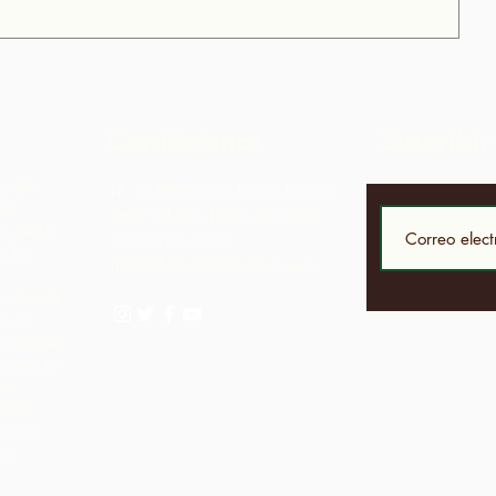
Contáctenos
Suscribir
to de
LP 12 Madamas Road, Brasso
una
Seco Village, Paria, Trinidad
on sede
1-868-493-4358
 las
info@chocolaterebellion.com
iva donde
de su
í creados
ibuyen en
ra
de la
enido
as