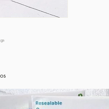
kgs
dos