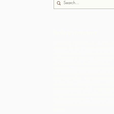
Sobre nosotros
Chocolate Rebellion es un proyec
Alliance for Rural Communities, 
organización sin fines de lucro c
en Trinidad y Tobago.
Apoyamos a
comunidades en el desarrollo de
instalaciones de producción colect
puedan procesar materias primas 
área geográfica. Los productos as
se etiquetan, comercializan y distr
colaboración con ARC, lo que gene
márgenes mucho más altos dentro 
comunidad de lo que hubieran obt
simplemente exportando las materi
primas.