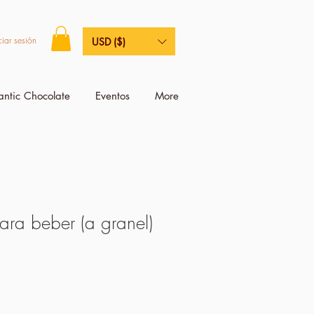
ciar sesión
USD ($)
antic Chocolate
Eventos
More
ara beber (a granel)