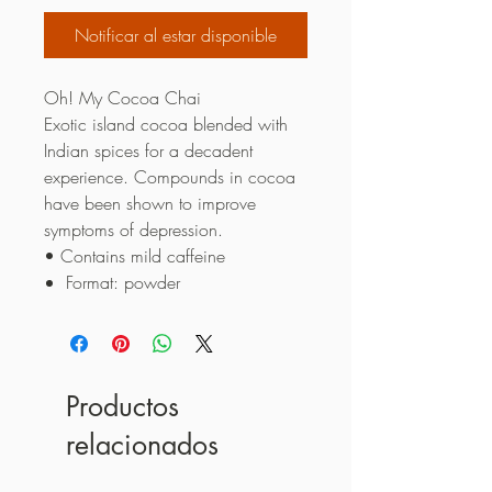
Notificar al estar disponible
Oh! My Cocoa Chai
Exotic island cocoa blended with
Indian spices for a decadent
experience. Compounds in cocoa
have been shown to improve
symptoms of depression.
• Contains mild caffeine
Format: powder
Productos
relacionados