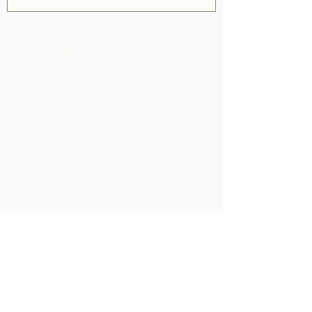
Sobre nosotros
Chocolate Rebellion es un proyecto
de Alliance for Rural Communities,
una organización sin fines de lucro
con sede en Trinidad y Tobago.
Apoyamos a las comunidades en el
desarrollo de instalaciones de
producción colectiva donde puedan
procesar materias primas de su área
geográfica. Los productos así creados
se etiquetan, comercializan y
distribuyen en colaboración con ARC,
lo que genera márgenes mucho más
altos dentro de la comunidad de lo
que hubieran obtenido simplemente
exportando las materias primas.
Contáctenos