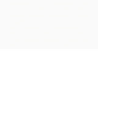
desarrollo de instalaciones de
producción colectiva donde puedan
procesar materias primas de su área
geográfica. Los productos así creados
se etiquetan, comercializan y
distribuyen en colaboración con ARC,
lo que genera márgenes mucho más
altos dentro de la comunidad de lo
que hubieran obtenido simplemente
exportando las materias primas.
Contáctenos
LP 12 Madamas Road, Brasso
Seco Village, Paria, Trinidad
1-868-493-4358
info@chocolaterebellion.com
We Accept