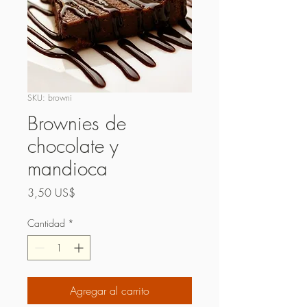
SKU: browni
Brownies de
chocolate y
mandioca
Precio
3,50 US$
Cantidad
*
Agregar al carrito