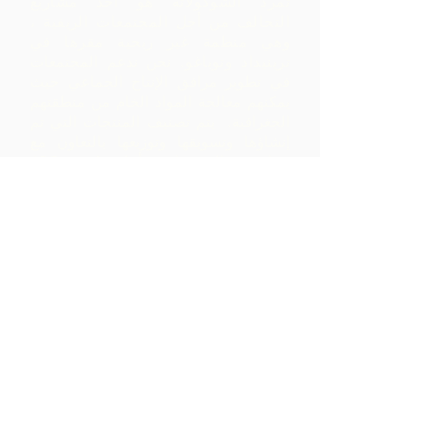
تمرد الشوكولاتة هو أحد مشاريع
التحالف من أجل المجتمعات الريفية ،
وهي منظمة غير ربحية مقرها في
ترينيداد وتوباغو.
نحن ندعم المجتمعات
في تطوير مرافق الإنتاج الجماعي حيث
يمكنهم معالجة المواد الخام من منطقتهم
الجغرافية. يتم تصنيف المنتجات التي تم
إنشاؤها وتسويقها وتوزيعها بالتعاون مع
ARC - مما يؤدي إلى هوامش أعلى بكثير
داخل المجتمع مما كانت ستدركه بمجرد
تصدير المواد الخام.
اتصل بنا
LP 12 Madamas Road، Brasso
Seco Village، Paria، Trinidad
1-868-493-4358
info@chocolaterebellion.com
We Accept