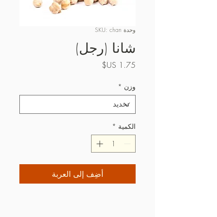
وحدة SKU: chan
شانا (رجل)
السعر
وزن
*
الكمية
*
أضِف إلى العربة