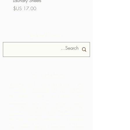
Laundry Sheets
السعر
بحث الموقع
معلومات عنا
تمرد الشوكولاتة هو أحد مشاريع
التحالف من أجل المجتمعات الريفية ،
وهي منظمة غير ربحية مقرها في
ترينيداد وتوباغو.
نحن ندعم المجتمعات
في تطوير مرافق الإنتاج الجماعي حيث
يمكنهم معالجة المواد الخام من منطقتهم
الجغرافية. يتم تصنيف المنتجات التي تم
إنشاؤها وتسويقها وتوزيعها بالتعاون مع