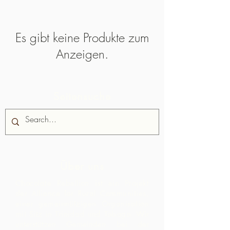
Es gibt keine Produkte zum
Anzeigen.
Seitensuche
Über uns
Chocolate Rebellion ist ein Projekt
der Alliance for Rural Communities,
einer gemeinnützigen Organisation
mit Sitz in Trinidad und Tobago.
Wir
unterstützen Gemeinden bei der