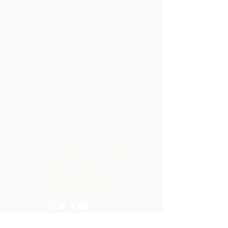
Entwicklung gemeinsamer
Produktionsstätten, in denen sie
Rohstoffe aus ihrem geografischen
Gebiet verarbeiten können. Die so
entstandenen Produkte werden in
Zusammenarbeit mit ARC gebrandet,
vermarktet und vertrieben – was zu
viel höheren Margen innerhalb der
Community führt, als sie durch den
bloßen Export der Rohstoffe erzielt
hätten.
Kontaktiere uns
LP 12 Madamas Road, Brasso
Seco Village, Paria, Trinidad
1-868-493-4358
info@chocolaterebellion.com
We Accept