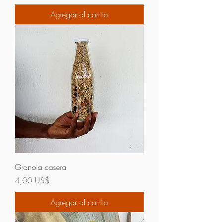
Agregar al carrito
Granola casera
Precio
4,00 US$
Agregar al carrito