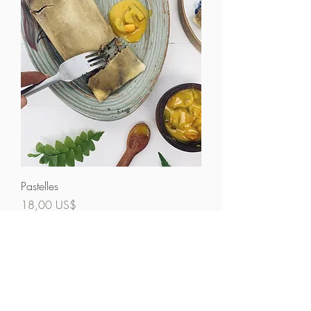
Pastelles
Precio
18,00 US$
Agregar al carrito