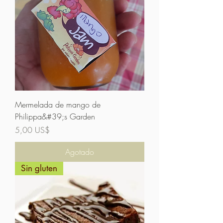
Mermelada de mango de
Philippa&#39;s Garden
Precio
5,00 US$
Agotado
Sin gluten