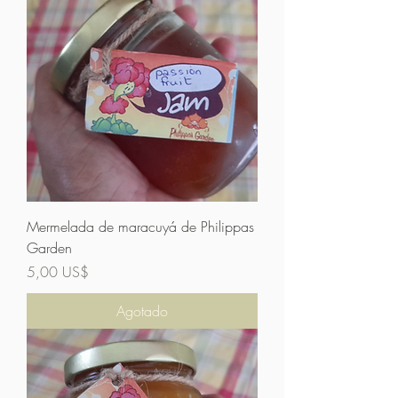
Mermelada de maracuyá de Philippas
Garden
Precio
5,00 US$
Agotado