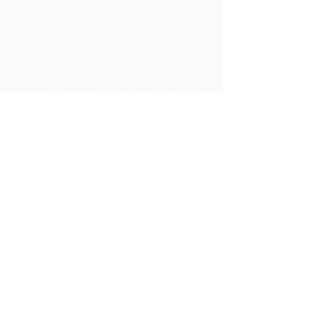
procesar materias primas de su área
geográfica. Los productos así creados
se etiquetan, comercializan y
distribuyen en colaboración con ARC,
lo que genera márgenes mucho más
altos dentro de la comunidad de lo
que hubieran obtenido simplemente
exportando las materias primas.
Contáctenos
LP 12 Madamas Road, Brasso
Seco Village, Paria, Trinidad
1-868-493-4358
info@chocolaterebellion.com
We Accept