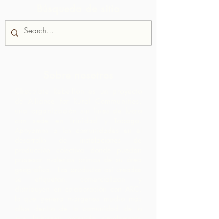
Búsqueda de sitio
Sobre nosotros
Chocolate Rebellion es un proyecto
de Alliance for Rural Communities,
una organización sin fines de lucro
con sede en Trinidad y Tobago.
Apoyamos a las comunidades en el
desarrollo de instalaciones de
producción colectiva donde puedan
procesar materias primas de su área
geográfica. Los productos así creados
se etiquetan, comercializan y
distribuyen en colaboración con ARC,
lo que genera márgenes mucho más
altos dentro de la comunidad de lo
que hubieran obtenido simplemente