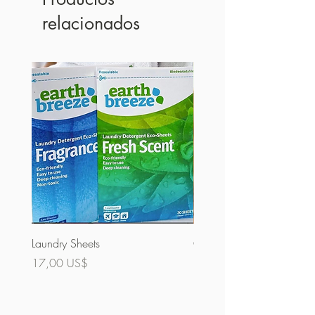
relacionados
Laundry Sheets
Cobertura 60% (a granel)
Precio
Precio
17,00 US$
32,00 US$