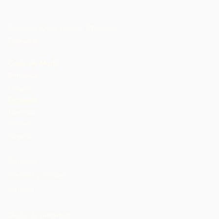
Colectivo Cross Atlantic Chocolate
Camerún
Costa de Marfil
Dominica
Ghana
Granada
Jamaica
Malawi
Nigeria
St. Lucia
Tanzania
Trinidad y Tobago
Uganda
Estados Unidos
Diario de miembros