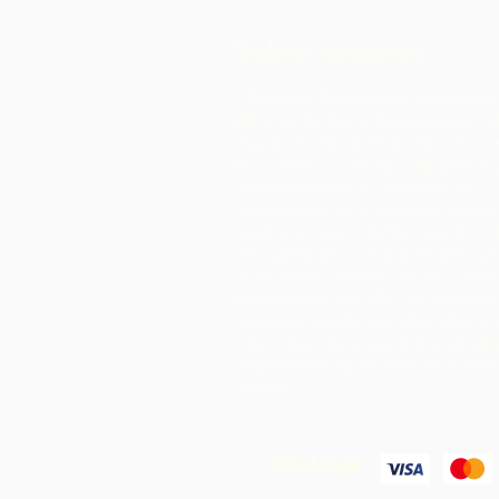
Sobre nosotros
Chocolate Rebellion es un proyec
Alliance for Rural Communities, 
organización sin fines de lucro c
en Trinidad y Tobago.
Apoyamos a
comunidades en el desarrollo de
instalaciones de producción colect
puedan procesar materias primas 
área geográfica. Los productos as
se etiquetan, comercializan y distr
colaboración con ARC, lo que gene
márgenes mucho más altos dentro 
comunidad de lo que hubieran obt
simplemente exportando las materi
primas.
We Accept