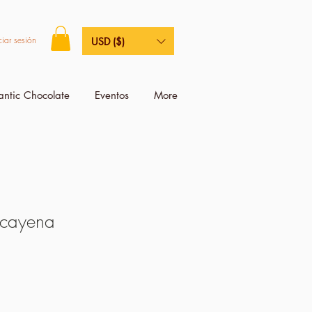
ciar sesión
USD ($)
antic Chocolate
Eventos
More
 cayena