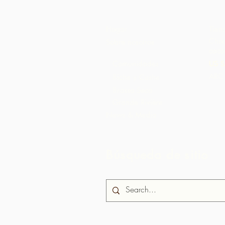
Hogar
Tien
Choc
Sobre nosotros
caca
Comunidades
US S
ARC 
Biche y Cushe
Brasso Seco
Grande Rivière
News & Media
Búsqueda de sitio