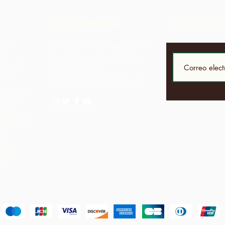
Contáctenos
Suscribir
to de
LP 12 Madamas Road, Brasso
una
Seco Village, Paria, Trinidad
on sede
1-868-493-4358
 las
info@chocolaterebellion.com
iva donde
de su
í creados
ibuyen en
ra
de la
enido
as