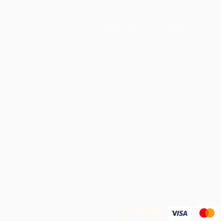
Sobre nosotros
Chocolate Rebellion es un proyec
Alliance for Rural Communities, 
organización sin fines de lucro c
en Trinidad y Tobago.
Apoyamos a
comunidades en el desarrollo de
instalaciones de producción colect
puedan procesar materias primas 
área geográfica. Los productos as
se etiquetan, comercializan y distr
colaboración con ARC, lo que gene
márgenes mucho más altos dentro 
comunidad de lo que hubieran obt
simplemente exportando las materi
primas.
We Accept