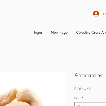
Ini
Hogar
New Page
Colectivo Cross Atl
Anacardos
Precio
6,50 US$
Peso
*