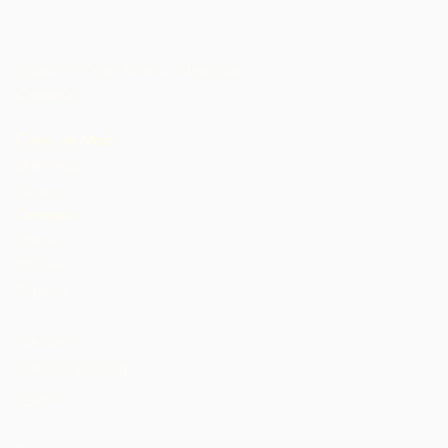
Colectivo Cross Atlantic Chocolate
Camerún
Costa de Marfil
Dominica
Ghana
Granada
Jamaica
Malawi
Nigeria
St. Lucia
Tanzania
Trinidad y Tobago
Uganda
Estados Unidos