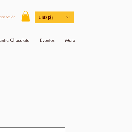
ciar sesión
USD ($)
antic Chocolate
Eventos
More