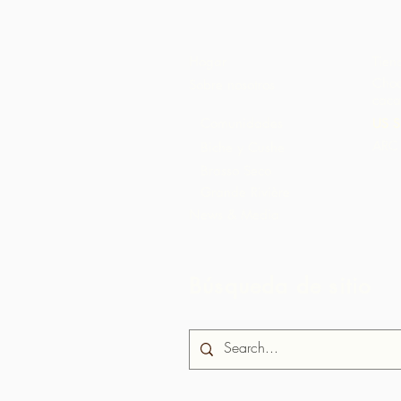
Hogar
Tien
Choc
Sobre nosotros
caca
Comunidades
US S
ARC 
Biche y Cushe
Brasso Seco
Grande Rivière
News & Media
Búsqueda de sitio