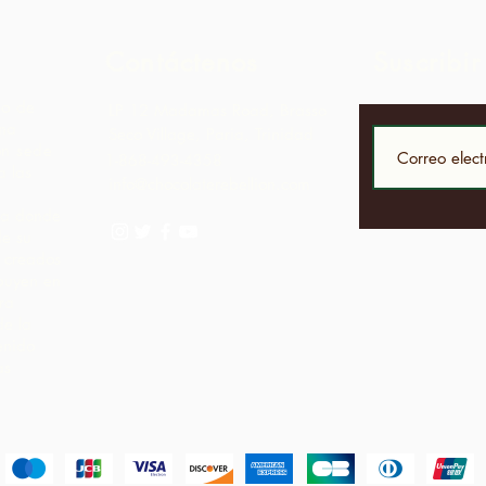
Contáctenos
Suscribir
to de
LP 12 Madamas Road, Brasso
una
Seco Village, Paria, Trinidad
on sede
1-868-493-4358
 las
info@chocolaterebellion.com
iva donde
de su
í creados
ibuyen en
ra
de la
enido
as