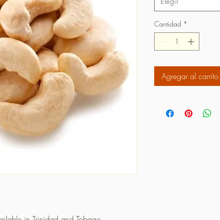
Elegir
Cantidad
*
Agregar al carrito
vailable in Trinidad and Tobago.