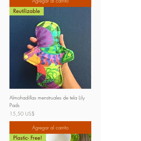
Agregar al carrito
Reutilizable
Almohadillas menstruales de tela Lily
Pads
Precio
15,50 US$
Agregar al carrito
Plastic- Free!