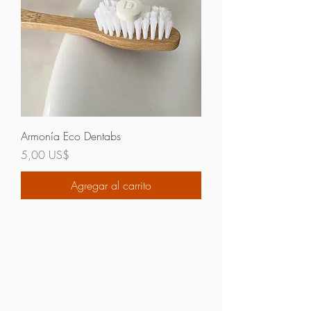
Armonía Eco Dentabs
Precio
5,00 US$
Agregar al carrito