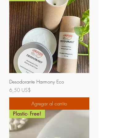
Desodorante Harmony Eco
Precio
6,50 US$
Agregar al carrito
Plastic- Free!