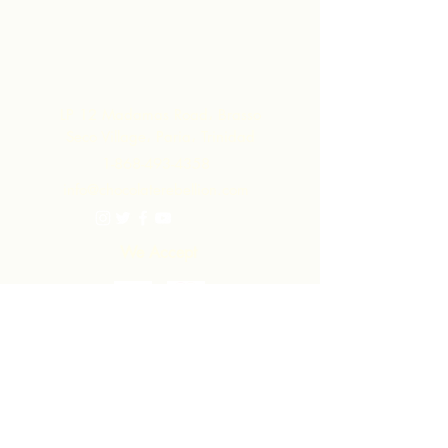
داخل المجتمع مما كانت ستدركه بمجرد
تصدير المواد الخام.
اتصل بنا
LP 12 Madamas Road، Brasso
Seco Village، Paria، Trinidad
1-868-493-4358
info@chocolaterebellion.com
We Accept